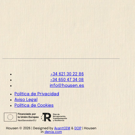
+34 621 30 22 86
+34 650 47 34 08
info@housen.es
Politica de Privacidad
Aviso Legal
Política de Cookies
Housen © 2026 | Designed by
AvantCEM
&
DCIP
| Housen
in
denia.com